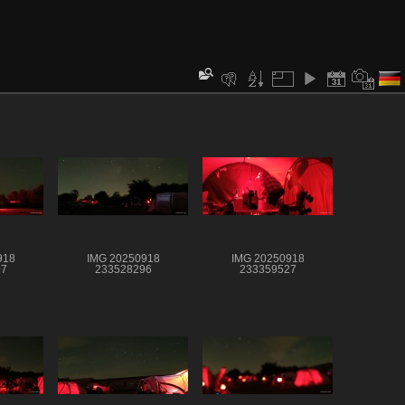
918
IMG 20250918
IMG 20250918
97
233528296
233359527