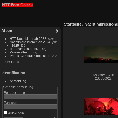
HTT Foto Galerie
Startseite
/
Nachtimpressione
Alben
HTT Tagesbilder ab 2022
225
Nachtimpressionen ab 2024
59
2025
59
HTT Astrofoto Archiv
351
Vereinsalbum
259
Projekt Computer Teleskope
13
876 Fotos
Identifikation
IMG 20250918
233836922
Anmeldung
Schnelle Anmeldung
Benutzername
Passwort
Auto-Login