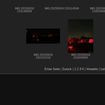
IMG 20250918
IMG 20250918 233114546
IMG 20250
233148569
2330394
IMG 20250918
IMG 20250918
232151516
232035960
Erste Seite
|
Zurück
|
1
2
3
4
|
Vorwärts
|
Let