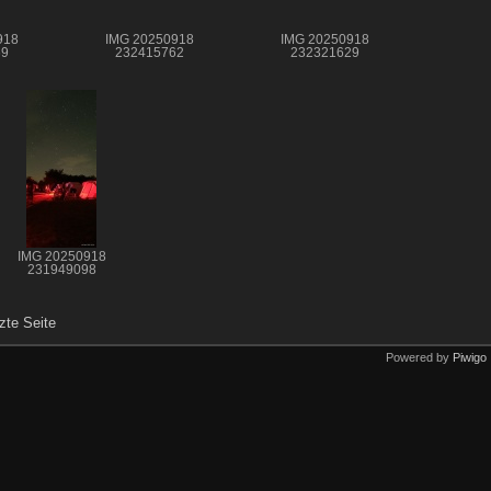
918
IMG 20250918
IMG 20250918
69
232415762
232321629
IMG 20250918
231949098
zte Seite
Powered by
Piwigo