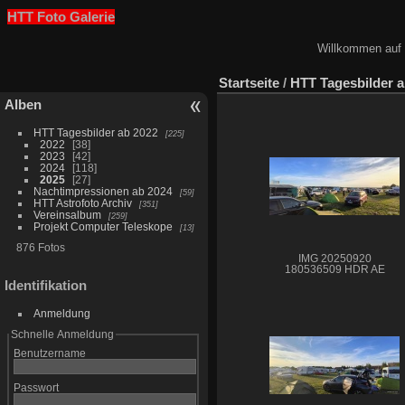
HTT Foto Galerie
Willkommen auf 
Startseite
/
HTT Tagesbilder a
Alben
HTT Tagesbilder ab 2022
225
2022
38
2023
42
2024
118
2025
27
Nachtimpressionen ab 2024
59
HTT Astrofoto Archiv
351
Vereinsalbum
259
Projekt Computer Teleskope
13
876 Fotos
IMG 20250920
180536509 HDR AE
Identifikation
Anmeldung
Schnelle Anmeldung
Benutzername
Passwort