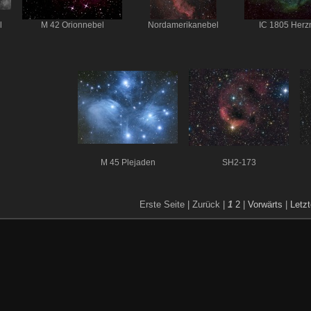
l
M 42 Orionnebel
Nordamerikanebel
IC 1805 Herz
M 45 Plejaden
SH2-173
Erste Seite |
Zurück |
1
2
|
Vorwärts
|
Letzt