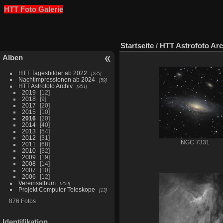
HTT Foto Galerie
Startseite
/
HTT Astrofoto Arc
Alben
HTT Tagesbilder ab 2022
225
Nachtimpressionen ab 2024
59
HTT Astrofoto Archiv
351
2019
12
2018
9
2017
20
2015
10
2016
20
2014
40
2013
54
2012
31
NGC 7331
2011
68
2010
32
2009
19
2008
14
2007
10
2006
12
Vereinsalbum
259
Projekt Computer Teleskope
13
876 Fotos
Identifikation