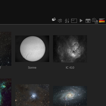
7
Sonne
IC 410