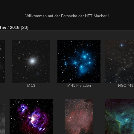
Willkommen auf der Fotoseite der HTT Macher !
hiv
/
2016
20
M 13
M 45 Plejaden
NGC 749