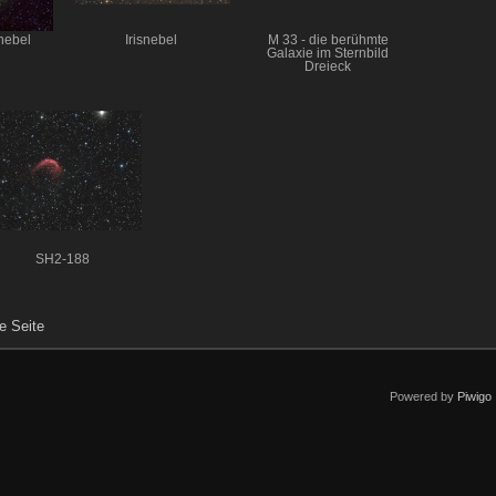
nebel
Irisnebel
M 33 - die berühmte
Galaxie im Sternbild
Dreieck
SH2-188
e Seite
Powered by
Piwigo